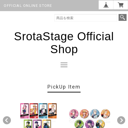
OFFICIAL ONLINE STORE
SrotaStage Official
Shop
PickUp Item