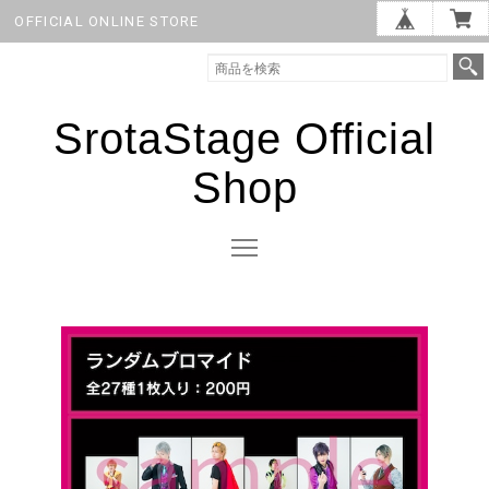
OFFICIAL ONLINE STORE
SrotaStage Official
Shop