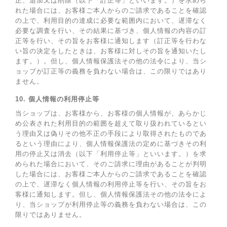
正、追加又は削除（以下「訂正等」といいます。）を求めら
れた場合には、お客様ご本人からのご請求であることを確認
の上で、利用目的の達成に必要な範囲内において、遅滞なく
必要な調査を行い、その結果に基づき、個人情報の内容の訂
正等を行い、その旨をお客様に通知します（訂正等を行わな
い旨の決定をしたときは、お客様に対しその旨を通知いたし
ます。）。但し、個人情報保護法その他の法令により、当シ
ョップが訂正等の義務を負わない場合は、この限りではあり
ません。
10. 個人情報の利用停止等
当ショップは、お客様から、お客様の個人情報が、あらかじ
め公表された利用目的の範囲を超えて取り扱われているとい
う理由又は偽りその他不正の手段により取得されたものであ
るという理由により、個人情報保護法の定めに基づきその利
用の停止又は消去（以下「利用停止等」といいます。）を求
められた場合において、そのご請求に理由があることが判明
した場合には、お客様ご本人からのご請求であることを確認
の上で、遅滞なく個人情報の利用停止等を行い、その旨をお
客様に通知します。但し、個人情報保護法その他の法令によ
り、当ショップが利用停止等の義務を負わない場合は、この
限りではありません。