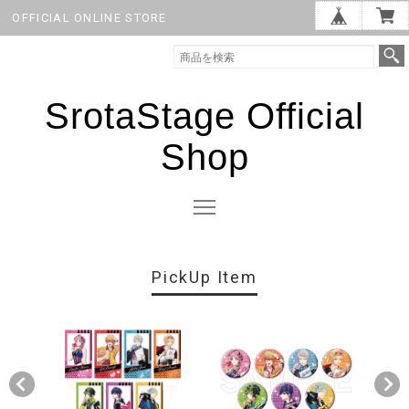
OFFICIAL ONLINE STORE
SrotaStage Official
Shop
PickUp Item