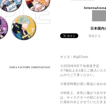
Internationa
日本国内
通報する
サイズ：約φ57mm
※2025年8月下旬発送予定
※7個以上を1度にご購入いた
んのでご了承ください。
※発売時期が遅い商品に合わ
※特性上、非常に傷がつきや
は、キャラクターの顔にかかる
た場合のみとさせていただき