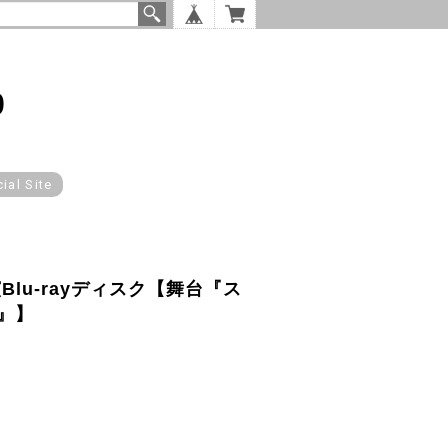
p
cial Site
lu-rayディスク【舞台『ス
』】