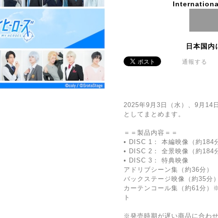
Internationa
日本国内
通報する
2025年9月3日（水）、9月
としてまとめます。
＝＝製品内容＝＝
• DISC 1： 本編映像（約184
• DISC 2： 全景映像（約184
• DISC 3： 特典映像
アドリブシーン集（約36分）
バックステージ映像（約35分
カーテンコール集（約61分）
ト
※発売時期が遅い商品に合わ