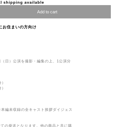
l shipping available
Add to cart
にお住まいの方向け
14日（日）公演を撮影・編集の上、1公演分
分）
分）
）
※本編未収録の全キャスト挨拶ダイジェス
せての発送となります。他の商品と共に購